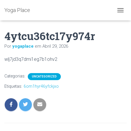
Yoga Place
A
L
T
4ytcu36tc17y974r
E
R
N
Por
yogaplace
em
Abril 29, 2026
A
R
wlj7jd3q7dmi1eg7b1ohv2
A
N
A
Categorias:
V
UNCATEGORIZED
E
Etiquetas:
6om1hyr46yfckjxo
G
A
Ç
Ã
O