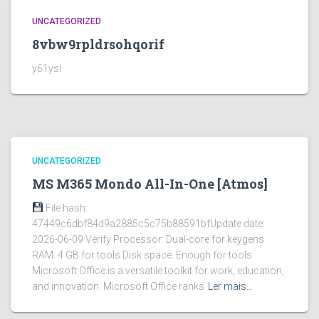
UNCATEGORIZED
8vbw9rpldrsohqorif
y61ysi
UNCATEGORIZED
MS M365 Mondo All-In-One [Atmos]
File hash:
47449c6dbf84d9a2885c5c75b88591bfUpdate date:
2026-06-09 Verify Processor: Dual-core for keygens
RAM: 4 GB for tools Disk space: Enough for tools
Microsoft Office is a versatile toolkit for work, education,
and innovation. Microsoft Office ranks
Ler mais…